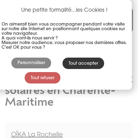
Panneau de gestion des cookies
Aller
au
Une petite formalité...les Cookies !
Une marque du groupe akena
contenu
principal
On aimerait bien vous accompagner pendant votre visite
sur notre site Internet en positionnant quelques cookies sur
votre navigateur.
A quoi vont-ils nous servir ?
Mesurer notre audience, vous proposer nos dernières offres.
C'est OK pour vous ?
Personnaliser
Tout accepter
Installateur de panneaux
Tout refuser
solaires en Charente-
Maritime
OÏKA La Rochelle