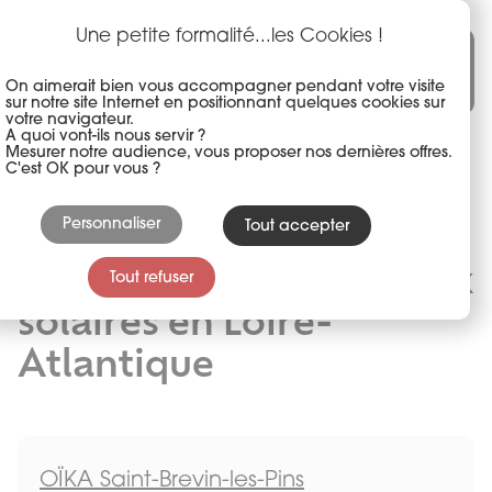
Panneau de gestion des cookies
Aller
au
Une petite formalité...les Cookies !
Une marque du groupe akena
contenu
principal
On aimerait bien vous accompagner pendant votre visite
sur notre site Internet en positionnant quelques cookies sur
votre navigateur.
A quoi vont-ils nous servir ?
Mesurer notre audience, vous proposer nos dernières offres.
C'est OK pour vous ?
Personnaliser
Tout accepter
Installateur de panneaux
Tout refuser
solaires en Loire-
Atlantique
OÏKA Saint-Brevin-les-Pins