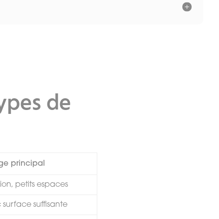
panneau.
r chauffé est récupéré pour être diffusé dans
types de
anneaux installés.
ge principal
n, petits espaces
c surface suffisante