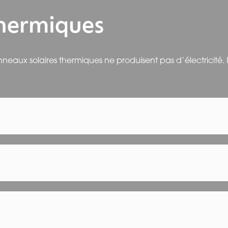
e diffuses
thermiques
ques
nsoleillement indirect
elles
aux solaires thermiques ne produisent pas d’électricité. I
rée de vie élevée
, souvent supérieure à 25 ans, avec une 
 même quantité d’électricité
ce
ins
res disposant d’une surface suffisante
, notamment dans les 
orphe
s pour des
applications spécifiques
: petites installations
et à un
fluide caloporteur
. Ce fluide chauffe ensuite l’eau 
ment l’
air ambiant
, qui est ensuite insufflé dans le logemen