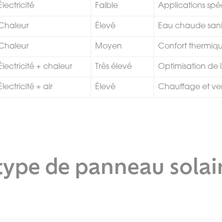
Électricité
Faible
Applications spé
Chaleur
Élevé
Eau chaude sani
Chaleur
Moyen
Confort thermiq
Électricité + chaleur
Très élevé
Optimisation de 
Électricité + air
Élevé
Chauffage et ven
type de panneau solai