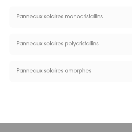
Panneaux solaires monocristallins
Composition :
Les panneaux solaires monocristallins sont fabriqués 
Panneaux solaires polycristallins
électrons.
Composition :
Caractéristiques :
Les panneaux polycristallins sont constitués de plusie
Ils se reconnaissent à leur couleur noire homogène e
Panneaux solaires amorphes
photovoltaïques classiques.
Caractéristiques :
Composition :
Ils présentent un aspect bleuté, avec des nuances vis
Avantages :
Les panneaux solaires amorphes utilisent du silicium
panneaux monocristallins.
Rendement élevé
Caractéristiques :
Avantages :
Production d’électricité optimisée, même avec une surfa
Ils se distinguent par leur faible épaisseur et leur fle
Adaptés aux toitures de petite taille
Coût plus abordable
Avantages :
Bon compromis entre performance et prix