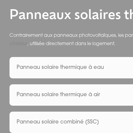
Inconvénients :
Fonctionnent correctement même en conditions de lumièr
Coût plus faible
Panneaux solaires 
Coût plus élevé que les autres technologies photovoltaï
Meilleure performance en cas de faible luminosité ou d’e
Inconvénients :
Panneaux monocristallins : durée de vie
Possibilité d’installation sur des surfaces non conventionn
Rendement inférieur aux panneaux monocristallins
Contrairement aux panneaux photovoltaïques, les panne
Les panneaux monocristallins bénéficient d’une
du
Inconvénients :
chaleur
au fil du temps.
, utilisée directement dans le logement.
Nécessitent une surface plus importante pour produire la
Rendement nettement plus faible
Panneau polycristallin : application et performan
Durée de vie parfois plus courte que les panneaux cristall
Les panneaux polycristallins sont adaptés aux
toitu
Panneau solaire thermique à eau
déterminant.
Applications spécifiques du panneau solaire am
Fonctionnement :
Les panneaux amorphes sont principalement utilisé
Le panneau capte la chaleur du soleil et la transm
panneaux rigides ne peuvent pas être installés.
Panneau solaire thermique à air
Applications :
Le panneau solaire thermique à air chauffe directe
Production d’eau chaude sanitaire
améliorer le confort thermique
et limiter l’humidité.
Panneau solaire combiné (SSC)
Appui au chauffage du logement