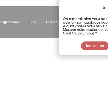
Une
On aimerait bien vous acco
 offre solaire
Blog
Nos réalisations
Nos installateurs
positionnant quelques cook
A quoi vont-ils nous servir ?
Mesurer notre audience, vou
C'est OK pour vous ?
Tout refuser