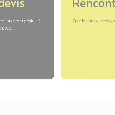
devis
Rencontr
et un devis gratuit ?
En cliquant ci-dessous
ssous.