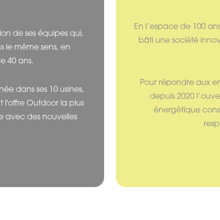
En l’espace de 100 ans
on de ses équipes qui,
bâti une société inno
ns le même sens, en
de 40 ans.
Pour répondre aux en
ée dans ses 10 usines,
depuis 2020 l’ouve
'offre Outdoor la plus
énergétique const
ce avec des nouvelles
resp