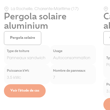
La Rochelle, Charente-Maritime (17)
Pergola solaire
C
aluminium
a
Pergola solaire
Type de toiture
Usage
Panneaux sandwich
Autoconsommation
Ty
P
Puissance kWc
Nombre de panneaux
3.5 kWc
7
Pu
Voir l'étude de cas
3