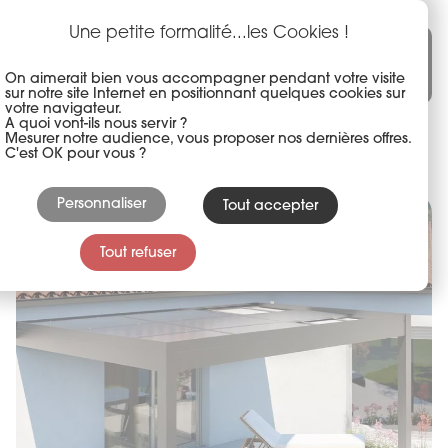
Panneau de gestion des cookies
Aller
au
Une petite formalité...les Cookies !
Une marque du groupe akena
contenu
principal
On aimerait bien vous accompagner pendant votre visite
sur notre site Internet en positionnant quelques cookies sur
votre navigateur.
A quoi vont-ils nous servir ?
Mesurer notre audience, vous proposer nos dernières offres.
C'est OK pour vous ?
Previous
Next
Personnaliser
Tout accepter
Tout refuser