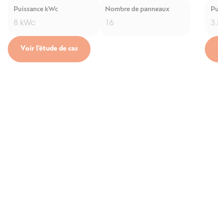
Puissance kWc
Nombre de panneaux
Pu
8 kWc
16
3
Voir l'étude de cas