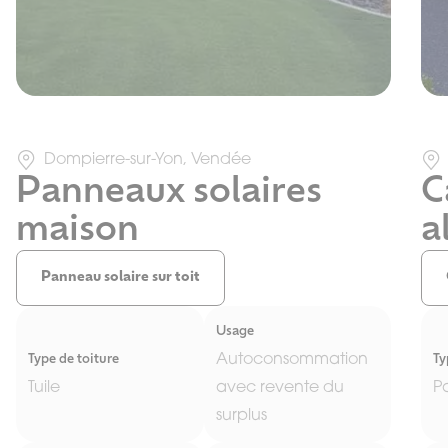
Dompierre-sur-Yon, Vendée
Panneaux solaires
C
maison
a
Panneau solaire sur toit
Usage
Autoconsommation
Type de toiture
Ty
Tuile
avec revente du
P
surplus