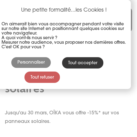
Panneau de gestion des cookies
Aller
au
Une petite formalité...les Cookies !
Une marque du groupe akena
contenu
principal
On aimerait bien vous accompagner pendant votre visite
sur notre site Internet en positionnant quelques cookies sur
votre navigateur.
A quoi vont-ils nous servir ?
Mesurer notre audience, vous proposer nos dernières offres.
C'est OK pour vous ?
Personnaliser
OÏKA vous offre -15%
Tout accepter
sur vos panneaux
Tout refuser
solaires
Jusqu'au 30 mars, OÏKA vous offre -15%* sur vos
panneaux solaires.